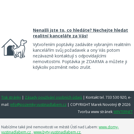
Nenašli jste to, co hledáte? Nechejte hledat
realitní kanceláře za Vás!
Vytvořením poptávky zadáváte vybraným realitním
kancelářím svůj požadavek a ony Vás potom
nezávazně kontaktují s odpovídajícími
nemovitostmi. Poptávka je ZDARMA a můžete ji
kdykoliv pozměnit nebo zrušit.
Tisk stránky
|
Zásady používání osobních údajů
|
Kontakt tel. 733 530 920, e-
mail:
info@pozemky-vustinadlabem.cz
| COPYRIGHT Marek Novotný @ 2026
Tvorba www stránek
WINTERNET
Nabízíme také jiné nemovitosti ve městě Ústí nad Labem:
www.domy-
vustinadlabem.cz
,
www.byty-vustinadlabem.cz
,