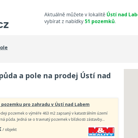
Aktuálně můžete v lokalitě
Ústí nad La
vybírat z nabídky
51 pozemků
.
ole
ůda a pole na prodej Ústí nad
, pozemku pro zahradu v Ústí nad Labem
odeji pozemek o výměře 463 m2 zapsaný v katastrálním území
orná půda. Jedná se o travnatý pozemek v blízkosti zástavby…
K
/ objekt