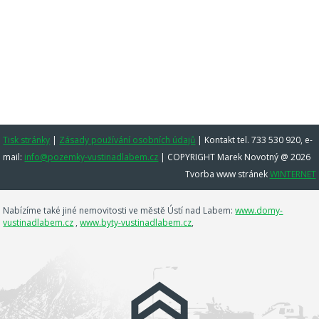
Tisk stránky
|
Zásady používání osobních údajů
|
Kontakt tel. 733 530 920, e-
mail:
info@pozemky-vustinadlabem.cz
| COPYRIGHT Marek Novotný @ 2026
Tvorba www stránek
WINTERNET
Nabízíme také jiné nemovitosti ve městě Ústí nad Labem:
www.domy-
vustinadlabem.cz
,
www.byty-vustinadlabem.cz
,