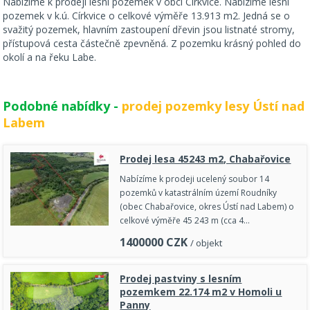
Nabízíme k prodeji lesní pozemek v obci Církvice. Nabízíme lesní
pozemek v k.ú. Církvice o celkové výměře 13.913 m2. Jedná se o
svažitý pozemek, hlavním zastoupení dřevin jsou listnaté stromy,
přístupová cesta částečně zpevněná. Z pozemku krásný pohled do
okolí a na řeku Labe.
Podobné nabídky -
prodej pozemky lesy Ústí nad
Labem
Prodej lesa 45243 m2, Chabařovice
Nabízíme k prodeji ucelený soubor 14
pozemků v katastrálním území Roudníky
(obec Chabařovice, okres Ústí nad Labem) o
celkové výměře 45 243 m (cca 4…
1400000
CZK
/ objekt
Prodej pastviny s lesním
pozemkem 22.174 m2 v Homoli u
Panny