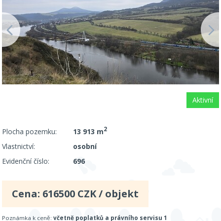
Aktivní
2
Plocha pozemku:
13 913 m
Vlastnictví:
osobní
Evidenční číslo:
696
Cena:
616500
CZK / objekt
Poznámka k ceně:
včetně poplatků a právního servisu 1