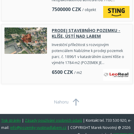
7500000
CZK
/ objekt
PRODEJ STAVEBNÍHO POZEMKU -
KLÍŠE, ÚSTÍ NAD LABEM
Investiční příležitost s rozvojovým
potenciálem Nabízíme k prodeji pozemek
parc. č. 1896/1 v katastrálním území Klíše o
výměře 1784 m2 (POZEMEK JE…
6500
CZK
/ m2
Nahoru
Tisk stránky
|
Zásady používání osobních údajů
|
Kontakt tel. 733 530 920, e-
mail:
info@pozemky-vustinadlabem.cz
| COPYRIGHT Marek Novotný @ 2026