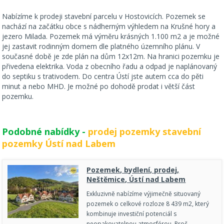
Nabízíme k prodeji stavební parcelu v Hostovicích. Pozemek se
nachází na začátku obce s nádherným výhledem na Krušné hory a
jezero Milada. Pozemek má výměru krásných 1.100 m2 a je možné
jej zastavit rodinným domem dle platného územního plánu. V
současné době je zde plán na dům 12x12m. Na hranici pozemku je
přivedena elektrika. Voda z obecního řadu a odpad je naplánovaný
do septiku s trativodem. Do centra Ústí jste autem cca do pěti
minut a nebo MHD. Je možné po dohodě prodat i větší část
pozemku.
Podobné nabídky -
prodej pozemky stavební
pozemky Ústí nad Labem
Pozemek, bydlení, prodej,
Neštěmice, Ústí nad Labem
Exkluzivně nabízíme výjimečně situovaný
pozemek o celkové rozloze 8 439 m2, který
kombinuje investiční potenciál s
neopakovatelnou atmosférou. Proč…