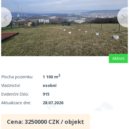
Aktivní
2
Plocha pozemku:
1 100 m
Vlastnictví:
osobní
Evidenční číslo:
915
Aktualizace dne:
28.07.2026
Cena:
3250000
CZK / objekt