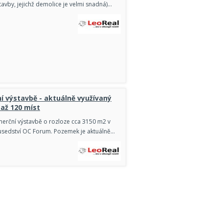
tavby, jejichž demolice je velmi snadná)…
 výstavbě - aktuálně využívaný
 až 120 míst
erční výstavbě o rozloze cca 3150 m2 v
usedství OC Forum. Pozemek je aktuálně…