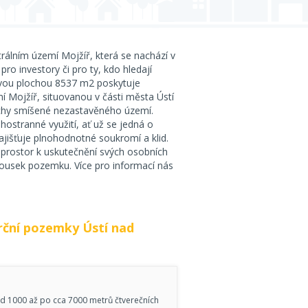
strálním území Mojžíř, která se nachází v
pro investory či pro ty, kdo hledají
kovou plochou 8537 m2 poskytuje
 Mojžíř, situovanou v části města Ústí
chy smíšené nezastavěného území.
stranné využití, ať už se jedná o
zajišťuje plnohodnotné soukromí a klid.
cí prostor k uskutečnění svých osobních
 kousek pozemku. Více pro informací nás
ční pozemky Ústí nad
 1000 až po cca 7000 metrů čtverečních