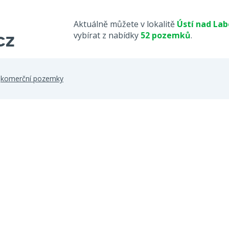
Aktuálně můžete v lokalitě
Ústí nad La
vybírat z nabídky
52 pozemků
.
>
komerční pozemky