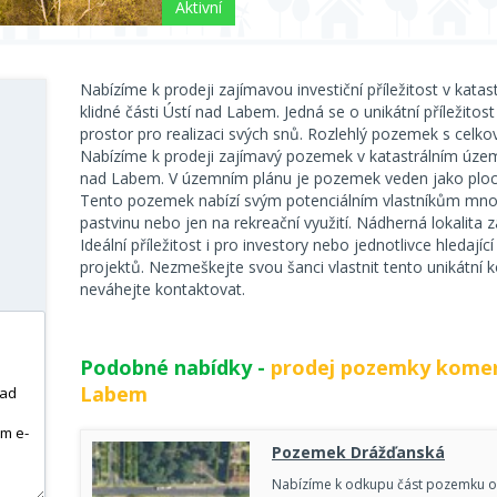
Aktivní
Nabízíme k prodeji zajímavou investiční příležitost v kata
klidné části Ústí nad Labem. Jedná se o unikátní příležitost 
prostor pro realizaci svých snů. Rozlehlý pozemek s cel
Nabízíme k prodeji zajímavý pozemek v katastrálním území
nad Labem. V územním plánu je pozemek veden jako plo
Tento pozemek nabízí svým potenciálním vlastníkům mnoho
pastvinu nebo jen na rekreační využití. Nádherná lokalita 
Ideální příležitost i pro investory nebo jednotlivce hledají
projektů. Nezmeškejte svou šanci vlastnit tento unikátní
neváhejte kontaktovat.
Podobné nabídky -
prodej pozemky komer
Labem
Pozemek Drážďanská
Nabízíme k odkupu část pozemku od