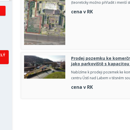
(teoreticky možno přiřadit i menší s
cena v RK
ELÝ
Prodej pozemku ke komerční
jako parkoviště s kapacitou
Nabízíme k prodeji pozemek ke kom
centru Ústí nad Labem v těsném so
cena v RK