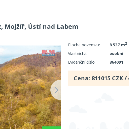
2, Mojžíř, Ústí nad Labem
2
Plocha pozemku:
8 537 m
Vlastnictví:
osobní
Evidenční číslo:
864091
Cena:
811015
CZK /