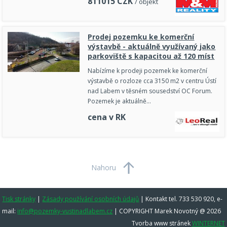
811015
CZK
/ objekt
Prodej pozemku ke komerční
výstavbě - aktuálně využívaný jako
parkoviště s kapacitou až 120 míst
Nabízíme k prodeji pozemek ke komerční
výstavbě o rozloze cca 3150 m2 v centru Ústí
nad Labem v těsném sousedství OC Forum.
Pozemek je aktuálně…
cena v RK
Nahoru
Tisk stránky
|
Zásady používání osobních údajů
|
Kontakt tel. 733 530 920, e-
mail:
info@pozemky-vustinadlabem.cz
| COPYRIGHT Marek Novotný @ 2026
Tvorba www stránek
WINTERNET