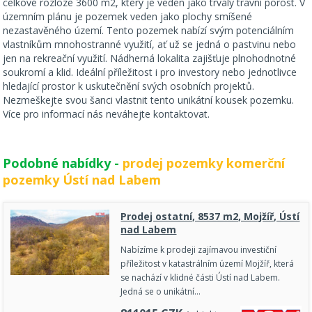
celkové rozloze 3600 m2, který je veden jako trvalý travní porost. V
územním plánu je pozemek veden jako plochy smíšené
nezastavěného území. Tento pozemek nabízí svým potenciálním
vlastníkům mnohostranné využití, ať už se jedná o pastvinu nebo
jen na rekreační využití. Nádherná lokalita zajišťuje plnohodnotné
soukromí a klid. Ideální příležitost i pro investory nebo jednotlivce
hledající prostor k uskutečnění svých osobních projektů.
Nezmeškejte svou šanci vlastnit tento unikátní kousek pozemku.
Více pro informací nás neváhejte kontaktovat.
Podobné nabídky -
prodej pozemky komerční
pozemky Ústí nad Labem
Prodej ostatní, 8537 m2, Mojžíř, Ústí
nad Labem
Nabízíme k prodeji zajímavou investiční
příležitost v katastrálním území Mojžíř, která
se nachází v klidné části Ústí nad Labem.
Jedná se o unikátní…