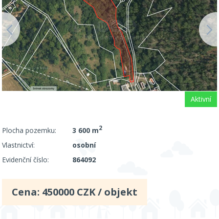
Aktivní
2
Plocha pozemku:
3 600 m
Vlastnictví:
osobní
Evidenční číslo:
864092
Cena:
450000
CZK / objekt